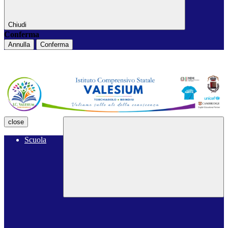
Chiudi
Conferma
Annulla
Conferma
close
Scuola