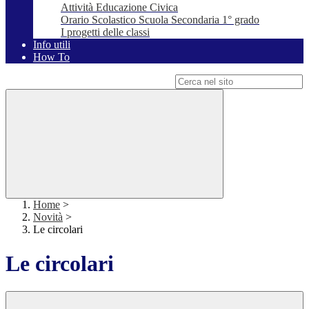
Attività Educazione Civica
Orario Scolastico Scuola Secondaria 1° grado
I progetti delle classi
Info utili
How To
Campo di ricerca per le pagine del sito
Home
>
Novità
>
Le circolari
Le circolari