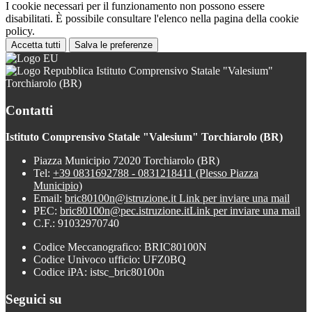
I cookie necessari per il funzionamento non possono essere
disabilitati. È possibile consultare l'elenco nella pagina della cookie
policy.
Accetta tutti
Salva le preferenze
Istituto Comprensivo Statale "Valesium"
Torchiarolo (BR)
Contatti
Istituto Comprensivo Statale "Valesium" Torchiarolo (BR)
Piazza Municipio 72020 Torchiarolo (BR)
Tel:
+39 0831692788 - 0831218411 (Plesso Piazza
Municipio)
Email:
bric80100n@istruzione.it
Link per inviare una mail
PEC:
bric80100n@pec.istruzione.it
Link per inviare una mail
C.F.: 91032970740
Codice Meccanografico: BRIC80100N
Codice Univoco ufficio: UFZ0BQ
Codice iPA: istsc_bric80100n
Seguici su