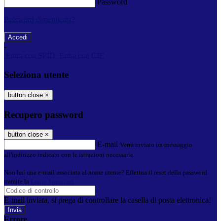
Password
Password dimenticata?
-
Entra con SPID
Entra con CIE
Seleziona utente
button close
×
Recupero password
button close
×
E-mail
Verrà inviato un messaggio
all'indirizzo indicato con le istruzioni necessarie.
Non hai una e-mail associata al nome utente? Effettua il reset della password
tramite la
Login Spaggiari
E-mail inviata, si prega di controllare la casella di posta elettronica!
Errore