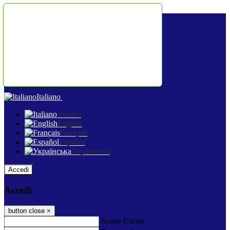
Salta al contenuto
Italiano
Italiano
English
Français
Español
Українська
Accedi
Accedi
button close
×
Nome Utente