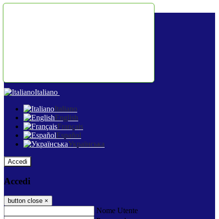
Salta al contenuto
Italiano
Italiano
English
Français
Español
Українська
Accedi
Accedi
button close
×
Nome Utente