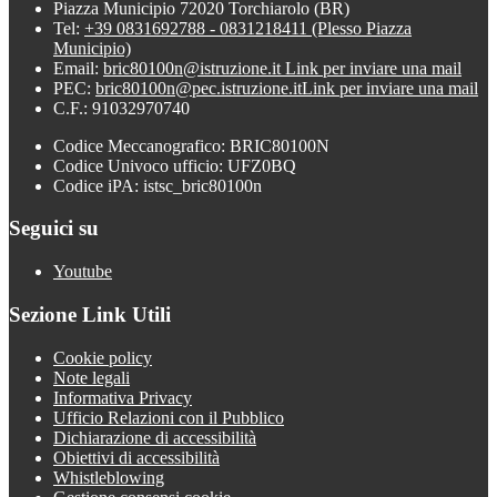
Piazza Municipio 72020 Torchiarolo (BR)
Tel:
+39 0831692788 - 0831218411 (Plesso Piazza
Municipio)
Email:
bric80100n@istruzione.it
Link per inviare una mail
PEC:
bric80100n@pec.istruzione.it
Link per inviare una mail
C.F.: 91032970740
Codice Meccanografico: BRIC80100N
Codice Univoco ufficio: UFZ0BQ
Codice iPA: istsc_bric80100n
Seguici su
Youtube
Sezione Link Utili
Cookie policy
Note legali
Informativa Privacy
Ufficio Relazioni con il Pubblico
Dichiarazione di accessibilità
Obiettivi di accessibilità
Whistleblowing