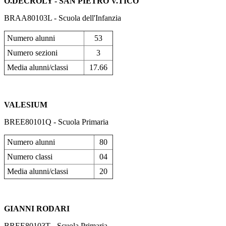
O.DECROLY - SAN PIETRO V.TICO
BRAA80103L - Scuola dell'Infanzia
Numero alunni
53
Numero sezioni
3
Media alunni/classi
17.66
VALESIUM
BREE80101Q - Scuola Primaria
Numero alunni
80
Numero classi
04
Media alunni/classi
20
GIANNI RODARI
BREE80103T - Scuola Primaria