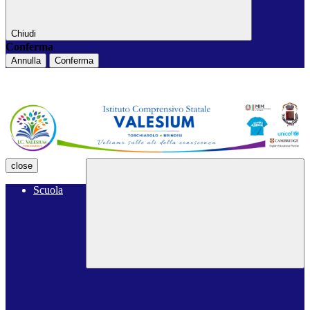
Chiudi
Conferma
Annulla
Conferma
close
Scuola