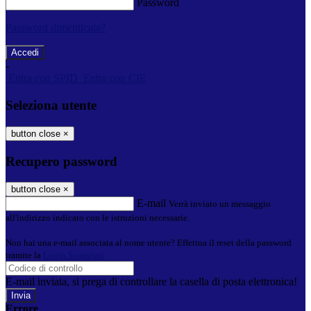
Password
Password dimenticata?
-
Entra con SPID
Entra con CIE
Seleziona utente
button close
×
Recupero password
button close
×
E-mail
Verrà inviato un messaggio
all'indirizzo indicato con le istruzioni necessarie.
Non hai una e-mail associata al nome utente? Effettua il reset della password
tramite la
Login Spaggiari
E-mail inviata, si prega di controllare la casella di posta elettronica!
Errore