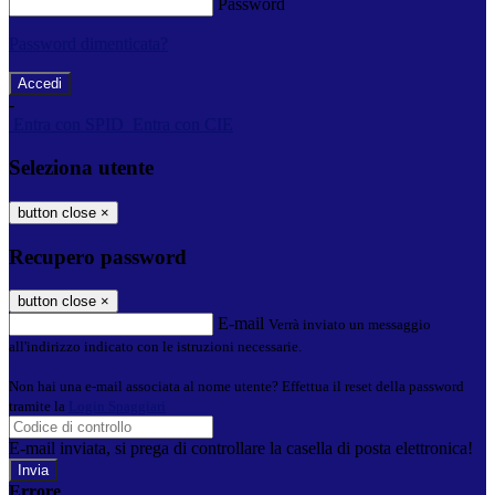
Password
Password dimenticata?
-
Entra con SPID
Entra con CIE
Seleziona utente
button close
×
Recupero password
button close
×
E-mail
Verrà inviato un messaggio
all'indirizzo indicato con le istruzioni necessarie.
Non hai una e-mail associata al nome utente? Effettua il reset della password
tramite la
Login Spaggiari
E-mail inviata, si prega di controllare la casella di posta elettronica!
Errore