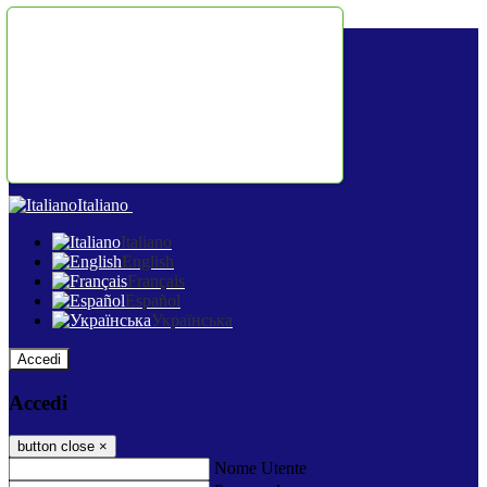
Salta al contenuto
Italiano
Italiano
English
Français
Español
Українська
Accedi
Accedi
button close
×
Nome Utente