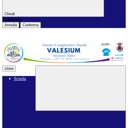
Chiudi
Conferma
Annulla
Conferma
close
Scuola