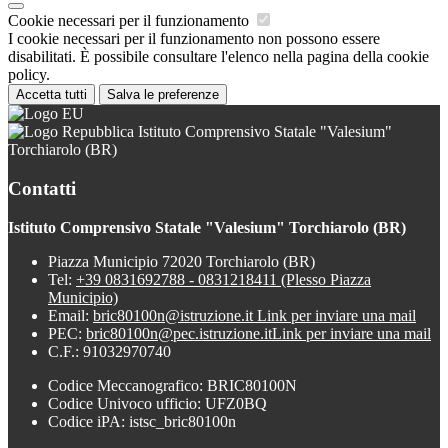
Cookie necessari per il funzionamento
I cookie necessari per il funzionamento non possono essere
disabilitati. È possibile consultare l'elenco nella pagina della cookie
policy.
Accetta tutti
Salva le preferenze
Istituto Comprensivo Statale "Valesium"
Torchiarolo (BR)
Contatti
Istituto Comprensivo Statale "Valesium" Torchiarolo (BR)
Piazza Municipio 72020 Torchiarolo (BR)
Tel:
+39 0831692788 - 0831218411 (Plesso Piazza
Municipio)
Email:
bric80100n@istruzione.it
Link per inviare una mail
PEC:
bric80100n@pec.istruzione.it
Link per inviare una mail
C.F.: 91032970740
Codice Meccanografico: BRIC80100N
Codice Univoco ufficio: UFZ0BQ
Codice iPA: istsc_bric80100n