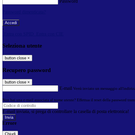
Password
Password dimenticata?
-
Entra con SPID
Entra con CIE
Seleziona utente
button close
×
Recupero password
button close
×
E-mail
Verrà inviato un messaggio all'indirizz
Non hai una e-mail associata al nome utente? Effettua il reset della password tram
E-mail inviata, si prega di controllare la casella di posta elettronica!
Errore
Chiudi