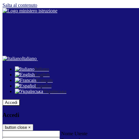
Salta al contenuto
Italiano
Italiano
English
Français
Español
Українська
Accedi
Accedi
button close
×
Nome Utente