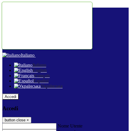
Salta al contenuto
Italiano
Italiano
English
Français
Español
Українська
Accedi
Accedi
button close
×
Nome Utente