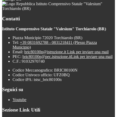
Istituto Comprensivo Statale "Valesium"
Torchiarolo (BR)
Contatti
Istituto Comprensivo Statale "Valesium" Torchiarolo (BR)
Piazza Municipio 72020 Torchiarolo (BR)
Tel:
+39 0831692788 - 0831218411 (Plesso Piazza
Municipio)
Email:
bric80100n@istruzione.it
Link per inviare una mail
PEC:
bric80100n@pec.istruzione.it
Link per inviare una mail
C.F.: 91032970740
Codice Meccanografico: BRIC80100N
Codice Univoco ufficio: UFZ0BQ
Codice iPA: istsc_bric80100n
Seguici su
Youtube
Sezione Link Utili