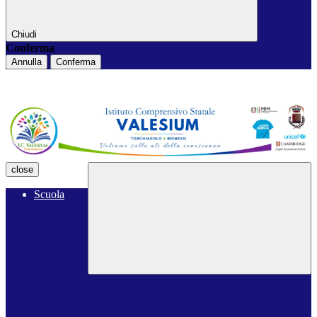
Chiudi
Conferma
Annulla
Conferma
close
Scuola