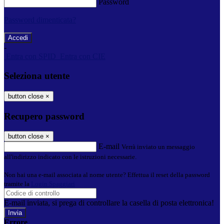
Password
Password dimenticata?
-
Entra con SPID
Entra con CIE
Seleziona utente
button close
×
Recupero password
button close
×
E-mail
Verrà inviato un messaggio
all'indirizzo indicato con le istruzioni necessarie.
Non hai una e-mail associata al nome utente? Effettua il reset della password
tramite la
Login Spaggiari
E-mail inviata, si prega di controllare la casella di posta elettronica!
Errore