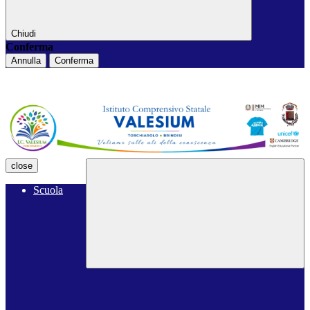
Chiudi
Conferma
Annulla
Conferma
close
Scuola