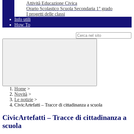
Attività Educazione Civica
Orario Scolastico Scuola Secondaria 1° grado
I progetti delle classi
Info utili
How To
Campo di ricerca per le pagine del sito
Home
>
Novità
>
Le notizie
>
CivicArtefatti – Tracce di cittadinanza a scuola
CivicArtefatti – Tracce di cittadinanza a
scuola