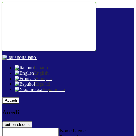
Salta al contenuto
Italiano
Italiano
English
Français
Español
Українська
Accedi
Accedi
button close
×
Nome Utente