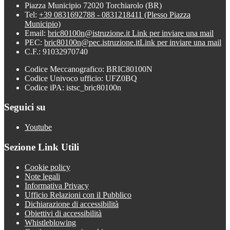
Piazza Municipio 72020 Torchiarolo (BR)
Tel:
+39 0831692788 - 0831218411 (Plesso Piazza
Municipio)
Email:
bric80100n@istruzione.it
Link per inviare una mail
PEC:
bric80100n@pec.istruzione.it
Link per inviare una mail
C.F.: 91032970740
Codice Meccanografico: BRIC80100N
Codice Univoco ufficio: UFZ0BQ
Codice iPA: istsc_bric80100n
Seguici su
Youtube
Sezione Link Utili
Cookie policy
Note legali
Informativa Privacy
Ufficio Relazioni con il Pubblico
Dichiarazione di accessibilità
Obiettivi di accessibilità
Whistleblowing