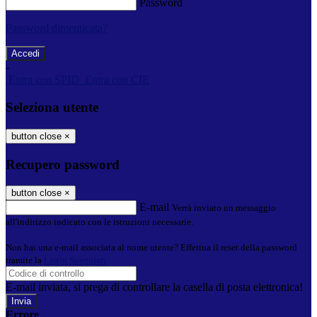
Password
Password dimenticata?
-
Entra con SPID
Entra con CIE
Seleziona utente
button close
×
Recupero password
button close
×
E-mail
Verrà inviato un messaggio
all'indirizzo indicato con le istruzioni necessarie.
Non hai una e-mail associata al nome utente? Effettua il reset della password
tramite la
Login Spaggiari
E-mail inviata, si prega di controllare la casella di posta elettronica!
Errore