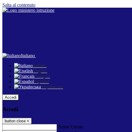
Salta al contenuto
Italiano
Italiano
English
Français
Español
Українська
Accedi
Accedi
button close
×
Nome Utente