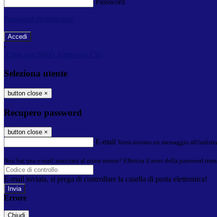
Password
Password dimenticata?
-
Entra con SPID
Entra con CIE
Seleziona utente
button close
×
Recupero password
button close
×
E-mail
Verrà inviato un messaggio all'indirizz
Non hai una e-mail associata al nome utente? Effettua il reset della password tram
E-mail inviata, si prega di controllare la casella di posta elettronica!
Errore
Chiudi