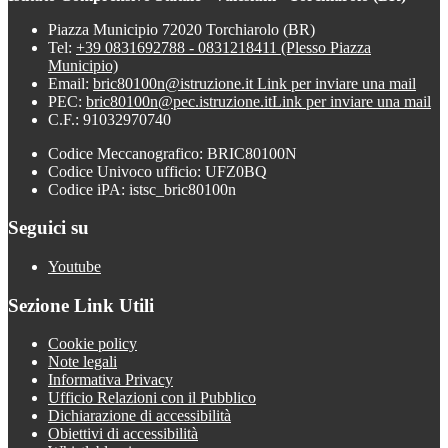
Piazza Municipio 72020 Torchiarolo (BR)
Tel:
+39 0831692788 - 0831218411 (Plesso Piazza
Municipio)
Email:
bric80100n@istruzione.it
Link per inviare una mail
PEC:
bric80100n@pec.istruzione.it
Link per inviare una mail
C.F.: 91032970740
Codice Meccanografico: BRIC80100N
Codice Univoco ufficio: UFZ0BQ
Codice iPA: istsc_bric80100n
Seguici su
Youtube
Sezione Link Utili
Cookie policy
Note legali
Informativa Privacy
Ufficio Relazioni con il Pubblico
Dichiarazione di accessibilità
Obiettivi di accessibilità