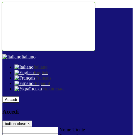
Salta al contenuto
Italiano
Italiano
English
Français
Español
Українська
Accedi
Accedi
button close
×
Nome Utente