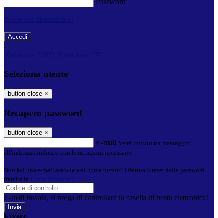
Password
Password dimenticata?
-
Entra con SPID
Entra con CIE
Seleziona utente
button close
×
Recupero password
button close
×
E-mail
Verrà inviato un messaggio
all'indirizzo indicato con le istruzioni necessarie.
Non hai una e-mail associata al nome utente? Effettua il reset della password
tramite la
Login Spaggiari
E-mail inviata, si prega di controllare la casella di posta elettronica!
Errore