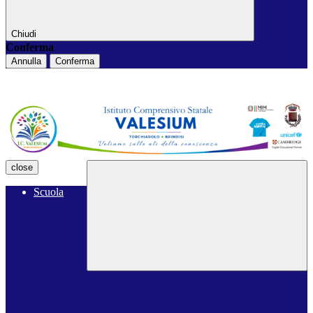
Chiudi
Conferma
Annulla
Conferma
close
Scuola