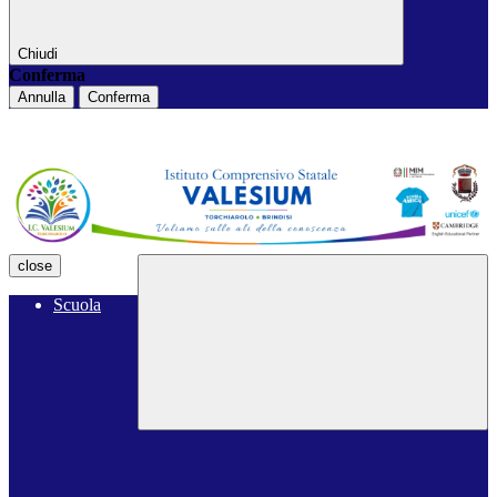
Chiudi
Conferma
Annulla
Conferma
close
Scuola