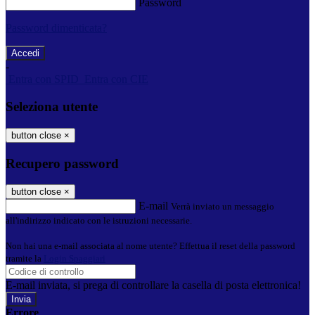
Password
Password dimenticata?
-
Entra con SPID
Entra con CIE
Seleziona utente
button close
×
Recupero password
button close
×
E-mail
Verrà inviato un messaggio
all'indirizzo indicato con le istruzioni necessarie.
Non hai una e-mail associata al nome utente? Effettua il reset della password
tramite la
Login Spaggiari
E-mail inviata, si prega di controllare la casella di posta elettronica!
Errore