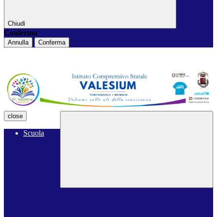
Chiudi
Conferma
Annulla
Conferma
close
Scuola