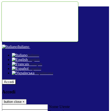
Salta al contenuto
Italiano
Italiano
English
Français
Español
Українська
Accedi
Accedi
button close
×
Nome Utente