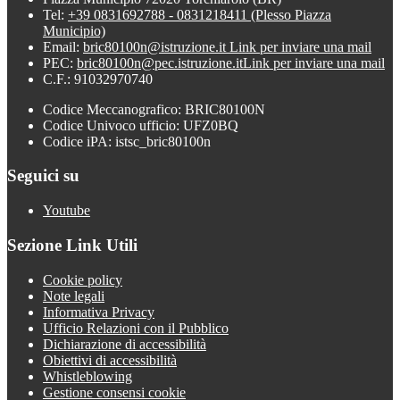
Tel:
+39 0831692788 - 0831218411 (Plesso Piazza
Municipio)
Email:
bric80100n@istruzione.it
Link per inviare una mail
PEC:
bric80100n@pec.istruzione.it
Link per inviare una mail
C.F.: 91032970740
Codice Meccanografico: BRIC80100N
Codice Univoco ufficio: UFZ0BQ
Codice iPA: istsc_bric80100n
Seguici su
Youtube
Sezione Link Utili
Cookie policy
Note legali
Informativa Privacy
Ufficio Relazioni con il Pubblico
Dichiarazione di accessibilità
Obiettivi di accessibilità
Whistleblowing
Gestione consensi cookie