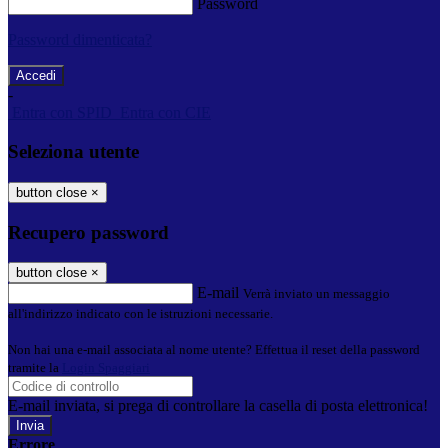
Password
Password dimenticata?
-
Entra con SPID
Entra con CIE
Seleziona utente
button close
×
Recupero password
button close
×
E-mail
Verrà inviato un messaggio
all'indirizzo indicato con le istruzioni necessarie.
Non hai una e-mail associata al nome utente? Effettua il reset della password
tramite la
Login Spaggiari
E-mail inviata, si prega di controllare la casella di posta elettronica!
Errore