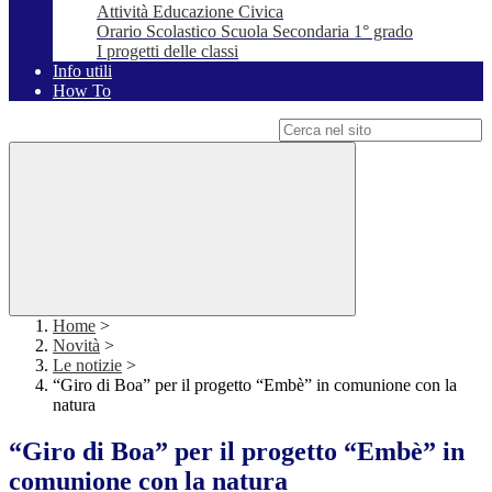
Attività Educazione Civica
Orario Scolastico Scuola Secondaria 1° grado
I progetti delle classi
Info utili
How To
Campo di ricerca per le pagine del sito
Home
>
Novità
>
Le notizie
>
“Giro di Boa” per il progetto “Embè” in comunione con la
natura
“Giro di Boa” per il progetto “Embè” in
comunione con la natura