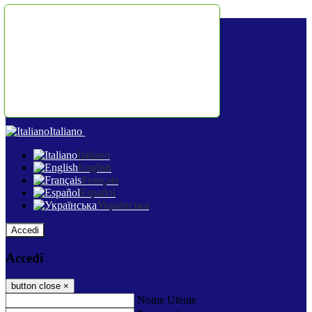
Salta al contenuto
Italiano
Italiano
English
Français
Español
Українська
Accedi
Accedi
button close
×
Nome Utente