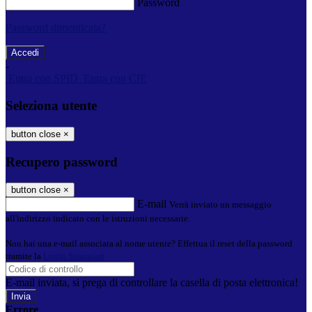
Password
Password dimenticata?
-
Entra con SPID
Entra con CIE
Seleziona utente
button close
×
Recupero password
button close
×
E-mail
Verrà inviato un messaggio
all'indirizzo indicato con le istruzioni necessarie.
Non hai una e-mail associata al nome utente? Effettua il reset della password
tramite la
Login Spaggiari
E-mail inviata, si prega di controllare la casella di posta elettronica!
Errore