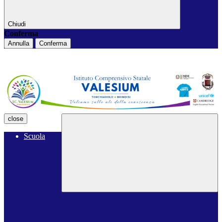
Chiudi
Conferma
Annulla
Conferma
close
Scuola