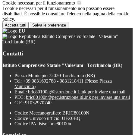
Cookie necessari per il funzionamento
I cookie necessari per il funzionamento non possono essere
disabilitati. È possibile consultare l'elenco nella pagina della cookie
policy.
Accetta tutti
Salva le preferenze
Istituto Comprensivo Statale "Valesium"
Torchiarolo (BR)
Contatti
Istituto Comprensivo Statale "Valesium" Torchiarolo (BR)
Piazza Municipio 72020 Torchiarolo (BR)
Tel:
+39 0831692788 - 0831218411 (Plesso Piazza
Municipio)
Email:
bric80100n@istruzione.it
Link per inviare una mail
PEC:
bric80100n@pec.istruzione.it
Link per inviare una mail
C.F.: 91032970740
Codice Meccanografico: BRIC80100N
Codice Univoco ufficio: UFZ0BQ
Codice iPA: istsc_bric80100n