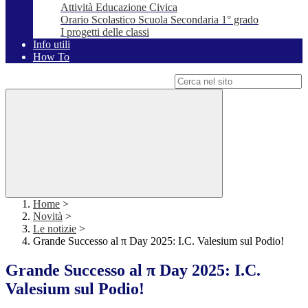
Attività Educazione Civica
Orario Scolastico Scuola Secondaria 1° grado
I progetti delle classi
Info utili
How To
Campo di ricerca per le pagine del sito
Home
>
Novità
>
Le notizie
>
Grande Successo al π Day 2025: I.C. Valesium sul Podio!
Grande Successo al π Day 2025: I.C.
Valesium sul Podio!