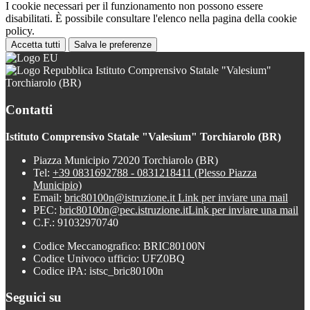
I cookie necessari per il funzionamento non possono essere
disabilitati. È possibile consultare l'elenco nella pagina della cookie
policy.
Accetta tutti
Salva le preferenze
Istituto Comprensivo Statale "Valesium"
Torchiarolo (BR)
Contatti
Istituto Comprensivo Statale "Valesium" Torchiarolo (BR)
Piazza Municipio 72020 Torchiarolo (BR)
Tel:
+39 0831692788 - 0831218411 (Plesso Piazza
Municipio)
Email:
bric80100n@istruzione.it
Link per inviare una mail
PEC:
bric80100n@pec.istruzione.it
Link per inviare una mail
C.F.: 91032970740
Codice Meccanografico: BRIC80100N
Codice Univoco ufficio: UFZ0BQ
Codice iPA: istsc_bric80100n
Seguici su