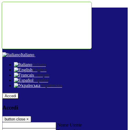
Salta al contenuto
Italiano
Italiano
English
Français
Español
Українська
Accedi
Accedi
button close
×
Nome Utente