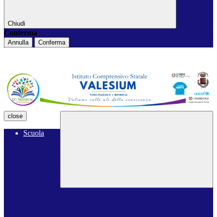
Chiudi
Conferma
Annulla
Conferma
close
Scuola