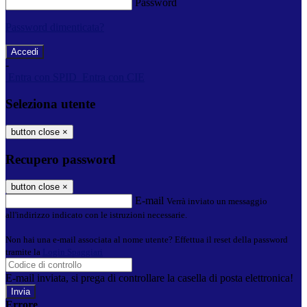
Password
Password dimenticata?
-
Entra con SPID
Entra con CIE
Seleziona utente
button close
×
Recupero password
button close
×
E-mail
Verrà inviato un messaggio
all'indirizzo indicato con le istruzioni necessarie.
Non hai una e-mail associata al nome utente? Effettua il reset della password
tramite la
Login Spaggiari
E-mail inviata, si prega di controllare la casella di posta elettronica!
Errore