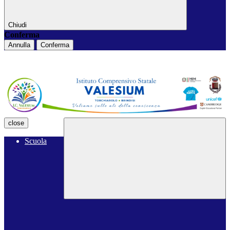
Chiudi
Conferma
Annulla
Conferma
close
Scuola