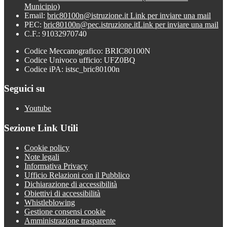
Municipio)
Email:
bric80100n@istruzione.it
Link per inviare una mail
PEC:
bric80100n@pec.istruzione.it
Link per inviare una mail
C.F.: 91032970740
Codice Meccanografico: BRIC80100N
Codice Univoco ufficio: UFZ0BQ
Codice iPA: istsc_bric80100n
Seguici su
Youtube
Sezione Link Utili
Cookie policy
Note legali
Informativa Privacy
Ufficio Relazioni con il Pubblico
Dichiarazione di accessibilità
Obiettivi di accessibilità
Whistleblowing
Gestione consensi cookie
Amministrazione trasparente