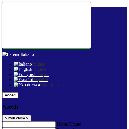
Salta al contenuto
Italiano
Italiano
English
Français
Español
Українська
Accedi
Accedi
button close
×
Nome Utente