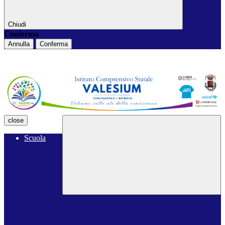
Chiudi
Conferma
Annulla
Conferma
close
Scuola