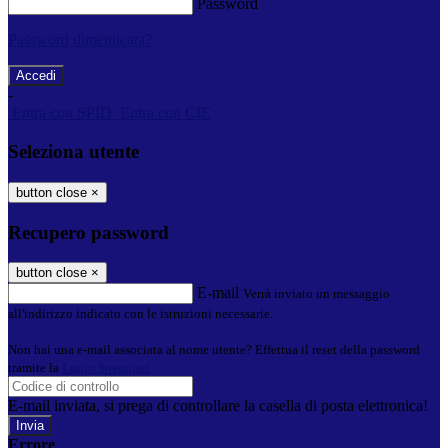
Password
Password dimenticata?
-
Entra con SPID
Entra con CIE
Seleziona utente
button close
×
Recupero password
button close
×
E-mail
Verrà inviato un messaggio
all'indirizzo indicato con le istruzioni necessarie.
Non hai una e-mail associata al nome utente? Effettua il reset della password
tramite la
Login Spaggiari
E-mail inviata, si prega di controllare la casella di posta elettronica!
Errore