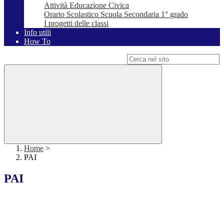
Attività Educazione Civica
Orario Scolastico Scuola Secondaria 1° grado
I progetti delle classi
Info utili
How To
Campo di ricerca per le pagine del sito
Home
>
PAI
PAI