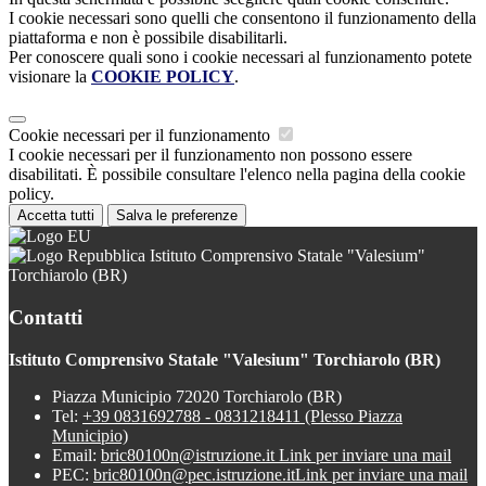
I cookie necessari sono quelli che consentono il funzionamento della
piattaforma e non è possibile disabilitarli.
Per conoscere quali sono i cookie necessari al funzionamento potete
visionare la
COOKIE POLICY
.
Cookie necessari per il funzionamento
I cookie necessari per il funzionamento non possono essere
disabilitati. È possibile consultare l'elenco nella pagina della cookie
policy.
Accetta tutti
Salva le preferenze
Istituto Comprensivo Statale "Valesium"
Torchiarolo (BR)
Contatti
Istituto Comprensivo Statale "Valesium" Torchiarolo (BR)
Piazza Municipio 72020 Torchiarolo (BR)
Tel:
+39 0831692788 - 0831218411 (Plesso Piazza
Municipio)
Email:
bric80100n@istruzione.it
Link per inviare una mail
PEC:
bric80100n@pec.istruzione.it
Link per inviare una mail