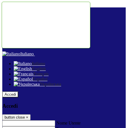
Salta al contenuto
Italiano
Italiano
English
Français
Español
Українська
Accedi
Accedi
button close
×
Nome Utente