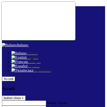
Salta al contenuto
Italiano
Italiano
English
Français
Español
Українська
Accedi
Accedi
button close
×
Nome Utente