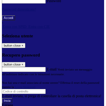
Password
Password dimenticata?
-
Entra con SPID
Entra con CIE
Seleziona utente
button close
×
Recupero password
button close
×
E-mail
Verrà inviato un messaggio
all'indirizzo indicato con le istruzioni necessarie.
Non hai una e-mail associata al nome utente? Effettua il reset della password
tramite la
Login Spaggiari
E-mail inviata, si prega di controllare la casella di posta elettronica!
Errore