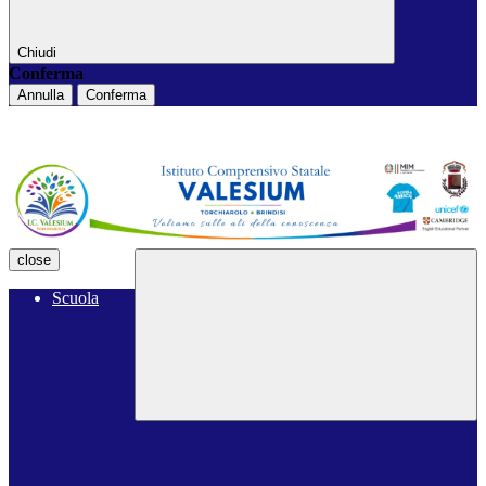
Chiudi
Conferma
Annulla
Conferma
close
Scuola