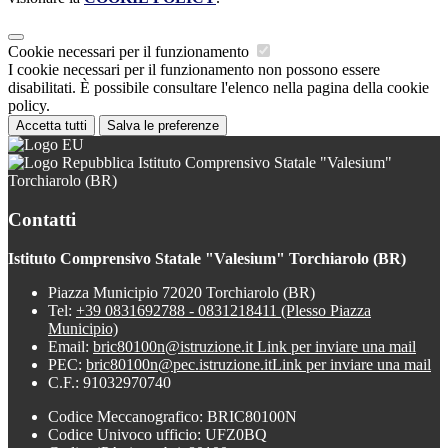
Cookie necessari per il funzionamento
I cookie necessari per il funzionamento non possono essere
disabilitati. È possibile consultare l'elenco nella pagina della cookie
policy.
Accetta tutti
Salva le preferenze
Istituto Comprensivo Statale "Valesium"
Torchiarolo (BR)
Contatti
Istituto Comprensivo Statale "Valesium" Torchiarolo (BR)
Piazza Municipio 72020 Torchiarolo (BR)
Tel:
+39 0831692788 - 0831218411 (Plesso Piazza
Municipio)
Email:
bric80100n@istruzione.it
Link per inviare una mail
PEC:
bric80100n@pec.istruzione.it
Link per inviare una mail
C.F.: 91032970740
Codice Meccanografico: BRIC80100N
Codice Univoco ufficio: UFZ0BQ