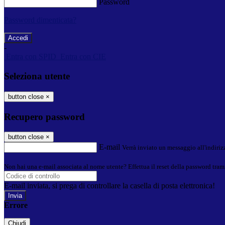
Password
Password dimenticata?
-
Entra con SPID
Entra con CIE
Seleziona utente
button close
×
Recupero password
button close
×
E-mail
Verrà inviato un messaggio all'indirizz
Non hai una e-mail associata al nome utente? Effettua il reset della password tram
E-mail inviata, si prega di controllare la casella di posta elettronica!
Errore
Chiudi