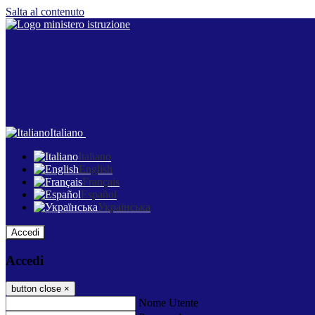
Salta al contenuto
Italiano
Italiano
English
Français
Español
Українська
Accedi
Accedi
button close
×
Nome Utente