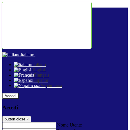
Salta al contenuto
Italiano
Italiano
English
Français
Español
Українська
Accedi
Accedi
button close
×
Nome Utente