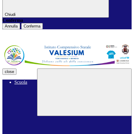
Chiudi
Conferma
Annulla
Conferma
close
Scuola