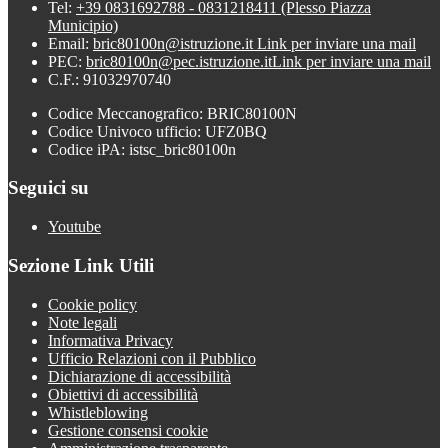
Tel:
+39 0831692788 - 0831218411 (Plesso Piazza
Municipio)
Email:
bric80100n@istruzione.it
Link per inviare una mail
PEC:
bric80100n@pec.istruzione.it
Link per inviare una mail
C.F.: 91032970740
Codice Meccanografico: BRIC80100N
Codice Univoco ufficio: UFZ0BQ
Codice iPA: istsc_bric80100n
Seguici su
Youtube
Sezione Link Utili
Cookie policy
Note legali
Informativa Privacy
Ufficio Relazioni con il Pubblico
Dichiarazione di accessibilità
Obiettivi di accessibilità
Whistleblowing
Gestione consensi cookie