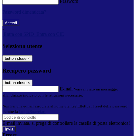
Password
Password dimenticata?
-
Entra con SPID
Entra con CIE
Seleziona utente
button close
×
Recupero password
button close
×
E-mail
Verrà inviato un messaggio
all'indirizzo indicato con le istruzioni necessarie.
Non hai una e-mail associata al nome utente? Effettua il reset della password
tramite la
Login Spaggiari
E-mail inviata, si prega di controllare la casella di posta elettronica!
Errore