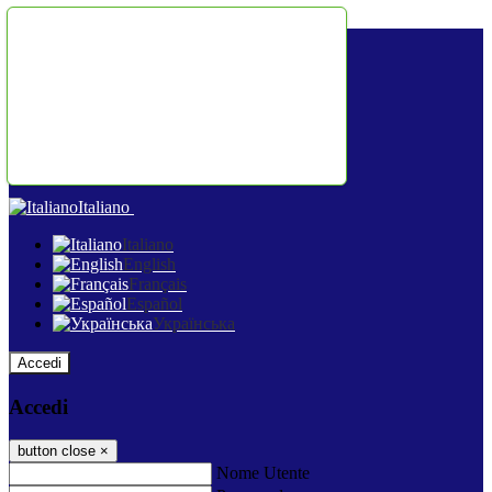
Salta al contenuto
Italiano
Italiano
English
Français
Español
Українська
Accedi
Accedi
button close
×
Nome Utente