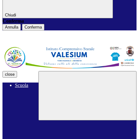
Chiudi
Conferma
Annulla
Conferma
close
Scuola