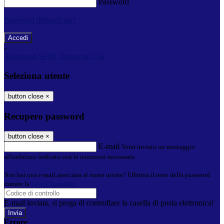
Password
Password dimenticata?
-
Entra con SPID
Entra con CIE
Seleziona utente
button close
×
Recupero password
button close
×
E-mail
Verrà inviato un messaggio
all'indirizzo indicato con le istruzioni necessarie.
Non hai una e-mail associata al nome utente? Effettua il reset della password
tramite la
Login Spaggiari
E-mail inviata, si prega di controllare la casella di posta elettronica!
Errore