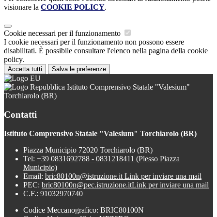
visionare la
COOKIE POLICY
.
Cookie necessari per il funzionamento
I cookie necessari per il funzionamento non possono essere
disabilitati. È possibile consultare l'elenco nella pagina della cookie
policy.
Accetta tutti
Salva le preferenze
Istituto Comprensivo Statale "Valesium"
Torchiarolo (BR)
Contatti
Istituto Comprensivo Statale "Valesium" Torchiarolo (BR)
Piazza Municipio 72020 Torchiarolo (BR)
Tel:
+39 0831692788 - 0831218411 (Plesso Piazza
Municipio)
Email:
bric80100n@istruzione.it
Link per inviare una mail
PEC:
bric80100n@pec.istruzione.it
Link per inviare una mail
C.F.: 91032970740
Codice Meccanografico: BRIC80100N