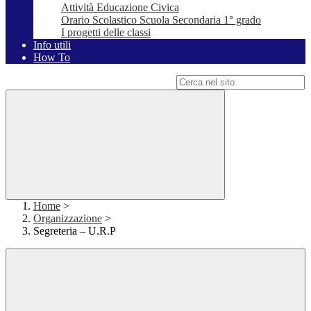
Attività Educazione Civica
Orario Scolastico Scuola Secondaria 1° grado
I progetti delle classi
Info utili
How To
Campo di ricerca per le pagine del sito
Home
>
Organizzazione
>
Segreteria – U.R.P