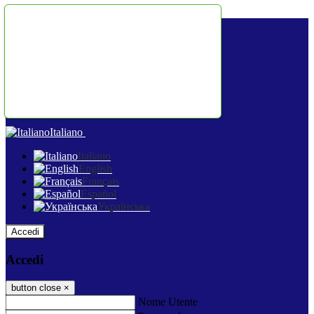
Salta al contenuto
Italiano
Italiano
English
Français
Español
Українська
Accedi
Accedi
button close
×
Nome Utente