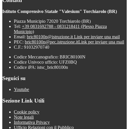
Contatti
Istituto Comprensivo Statale "Valesium" Torchiarolo (BR)
Piazza Municipio 72020 Torchiarolo (BR)
Tel:
+39 0831692788 - 0831218411 (Plesso Piazza
Municipio)
Email:
bric80100n@istruzione.it
Link per inviare una mail
PEC:
bric80100n@pec.istruzione.it
Link per inviare una mail
C.F.: 91032970740
Codice Meccanografico: BRIC80100N
Codice Univoco ufficio: UFZ0BQ
Codice iPA: istsc_bric80100n
Seguici su
Youtube
Sezione Link Utili
Cookie policy
Note legali
Informativa Privacy
Ufficio Relazioni con il Pubblico