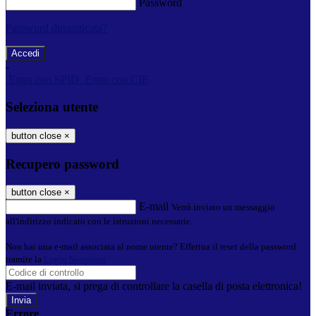
Password
Password dimenticata?
-
Entra con SPID
Entra con CIE
Seleziona utente
button close
×
Recupero password
button close
×
E-mail
Verrà inviato un messaggio
all'indirizzo indicato con le istruzioni necessarie.
Non hai una e-mail associata al nome utente? Effettua il reset della password
tramite la
Login Spaggiari
E-mail inviata, si prega di controllare la casella di posta elettronica!
Errore