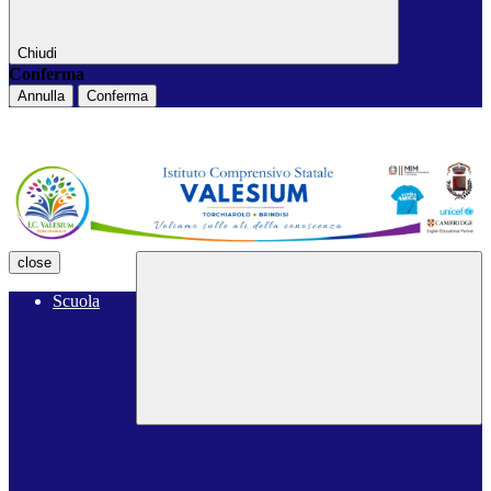
Chiudi
Conferma
Annulla
Conferma
close
Scuola