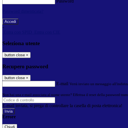
Password
Password dimenticata?
-
Entra con SPID
Entra con CIE
Seleziona utente
button close
×
Recupero password
button close
×
E-mail
Verrà inviato un messaggio all'indirizz
Non hai una e-mail associata al nome utente? Effettua il reset della password tram
E-mail inviata, si prega di controllare la casella di posta elettronica!
Errore
Chiudi