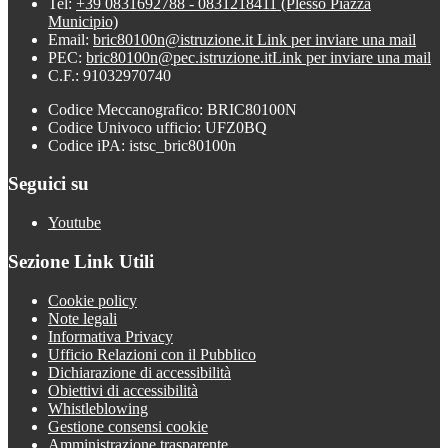
Tel:
+39 0831692788 - 0831218411 (Plesso Piazza
Municipio)
Email:
bric80100n@istruzione.it
Link per inviare una mail
PEC:
bric80100n@pec.istruzione.it
Link per inviare una mail
C.F.: 91032970740
Codice Meccanografico: BRIC80100N
Codice Univoco ufficio: UFZ0BQ
Codice iPA: istsc_bric80100n
Seguici su
Youtube
Sezione Link Utili
Cookie policy
Note legali
Informativa Privacy
Ufficio Relazioni con il Pubblico
Dichiarazione di accessibilità
Obiettivi di accessibilità
Whistleblowing
Gestione consensi cookie
Amministrazione trasparente