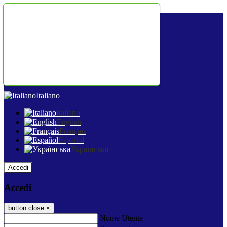
Salta al contenuto
Italiano
Italiano
English
Français
Español
Українська
Accedi
Accedi
button close
×
Nome Utente