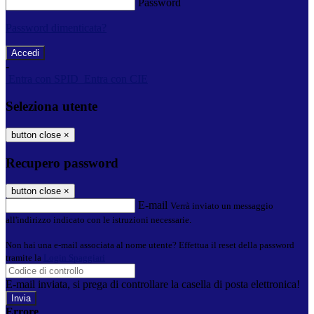
Password
Password dimenticata?
-
Entra con SPID
Entra con CIE
Seleziona utente
button close
×
Recupero password
button close
×
E-mail
Verrà inviato un messaggio
all'indirizzo indicato con le istruzioni necessarie.
Non hai una e-mail associata al nome utente? Effettua il reset della password
tramite la
Login Spaggiari
E-mail inviata, si prega di controllare la casella di posta elettronica!
Errore