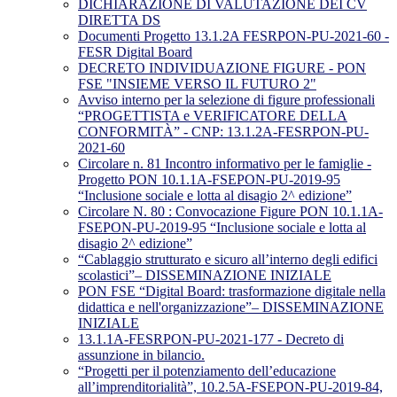
DICHIARAZIONE DI VALUTAZIONE DEI CV
DIRETTA DS
Documenti Progetto 13.1.2A FESRPON-PU-2021-60 -
FESR Digital Board
DECRETO INDIVIDUAZIONE FIGURE - PON
FSE "INSIEME VERSO IL FUTURO 2"
Avviso interno per la selezione di figure professionali
“PROGETTISTA e VERIFICATORE DELLA
CONFORMITÀ” - CNP: 13.1.2A-FESRPON-PU-
2021-60
Circolare n. 81 Incontro informativo per le famiglie -
Progetto PON 10.1.1A-FSEPON-PU-2019-95
“Inclusione sociale e lotta al disagio 2^ edizione”
Circolare N. 80 : Convocazione Figure PON 10.1.1A-
FSEPON-PU-2019-95 “Inclusione sociale e lotta al
disagio 2^ edizione”
“Cablaggio strutturato e sicuro all’interno degli edifici
scolastici”– DISSEMINAZIONE INIZIALE
PON FSE “Digital Board: trasformazione digitale nella
didattica e nell'organizzazione”– DISSEMINAZIONE
INIZIALE
13.1.1A-FESRPON-PU-2021-177 - Decreto di
assunzione in bilancio.
“Progetti per il potenziamento dell’educazione
all’imprenditorialità”, 10.2.5A-FSEPON-PU-2019-84,