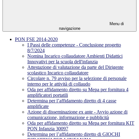
Menu di
navigazione
PON FSE 2014-2020
I Passi delle competenze - Conclusione progetto
8/7/2024
Nomina Incarico collaudatore Ambienti Didattici
Innovativi per la scuola dell'infanzia
Attestazione di valutazione da parte del Dirigente
scolastico Incarico collaudatore
Circolare n. 79 avviso per la selezione di personale
interno per le attività di collaudo
Oda per affidamento diretto su Mepa per fornitura 4
amplificatori portatili
Determina per l’affidamento diretto di 4 casse
amplificate
Azione di disseminazione ex ante - Avvio azione di
comunicazione, informazione e pubblicità
Oda per affidamento diretto su Mepa per fornitura KIT
PON Infanzia 30097
Determina per l’affidamento diretto di GIOCHI