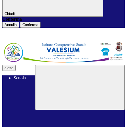
Chiudi
Conferma
Annulla
Conferma
close
Scuola