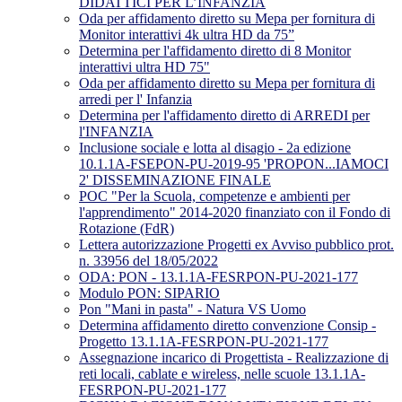
DIDATTICI PER L’INFANZIA
Oda per affidamento diretto su Mepa per fornitura di
Monitor interattivi 4k ultra HD da 75”
Determina per l'affidamento diretto di 8 Monitor
interattivi ultra HD 75"
Oda per affidamento diretto su Mepa per fornitura di
arredi per l' Infanzia
Determina per l'affidamento diretto di ARREDI per
l'INFANZIA
Inclusione sociale e lotta al disagio - 2a edizione
10.1.1A-FSEPON-PU-2019-95 'PROPON...IAMOCI
2' DISSEMINAZIONE FINALE
POC "Per la Scuola, competenze e ambienti per
l'apprendimento" 2014-2020 finanziato con il Fondo di
Rotazione (FdR)
Lettera autorizzazione Progetti ex Avviso pubblico prot.
n. 33956 del 18/05/2022
ODA: PON - 13.1.1A-FESRPON-PU-2021-177
Modulo PON: SIPARIO
Pon "Mani in pasta" - Natura VS Uomo
Determina affidamento diretto convenzione Consip -
Progetto 13.1.1A-FESRPON-PU-2021-177
Assegnazione incarico di Progettista - Realizzazione di
reti locali, cablate e wireless, nelle scuole 13.1.1A-
FESRPON-PU-2021-177