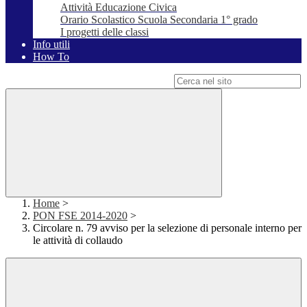
Attività Educazione Civica
Orario Scolastico Scuola Secondaria 1° grado
I progetti delle classi
Info utili
How To
Campo di ricerca per le pagine del sito
Home
>
PON FSE 2014-2020
>
Circolare n. 79 avviso per la selezione di personale interno per
le attività di collaudo