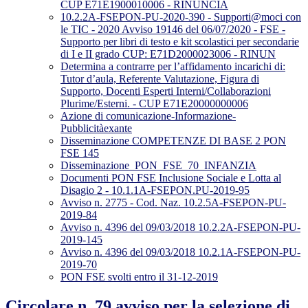
CUP E71E1900010006 - RINUNCIA
10.2.2A-FSEPON-PU-2020-390 - Supporti@moci con
le TIC - 2020 Avviso 19146 del 06/07/2020 - FSE -
Supporto per libri di testo e kit scolastici per secondarie
di I e II grado CUP: E71D2000023006 - RINUN
Determina a contrarre per l’affidamento incarichi di:
Tutor d’aula, Referente Valutazione, Figura di
Supporto, Docenti Esperti Interni/Collaborazioni
Plurime/Esterni. - CUP E71E20000000006
Azione di comunicazione-Informazione-
Pubblicitàexante
Disseminazione COMPETENZE DI BASE 2 PON
FSE 145
Disseminazione_PON_FSE_70_INFANZIA
Documenti PON FSE Inclusione Sociale e Lotta al
Disagio 2 - 10.1.1A-FSEPON.PU-2019-95
Avviso n. 2775 - Cod. Naz. 10.2.5A-FSEPON-PU-
2019-84
Avviso n. 4396 del 09/03/2018 10.2.2A-FSEPON-PU-
2019-145
Avviso n. 4396 del 09/03/2018 10.2.1A-FSEPON-PU-
2019-70
PON FSE svolti entro il 31-12-2019
Circolare n. 79 avviso per la selezione di