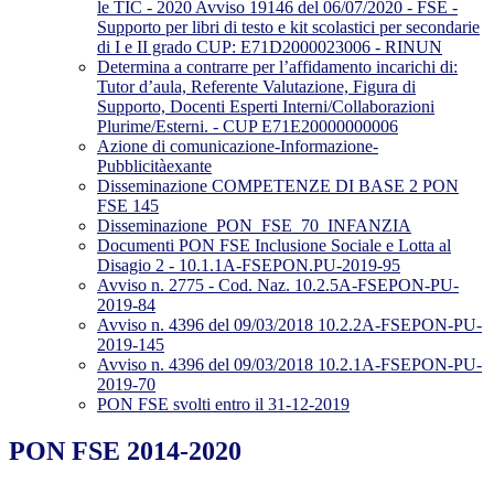
le TIC - 2020 Avviso 19146 del 06/07/2020 - FSE -
Supporto per libri di testo e kit scolastici per secondarie
di I e II grado CUP: E71D2000023006 - RINUN
Determina a contrarre per l’affidamento incarichi di:
Tutor d’aula, Referente Valutazione, Figura di
Supporto, Docenti Esperti Interni/Collaborazioni
Plurime/Esterni. - CUP E71E20000000006
Azione di comunicazione-Informazione-
Pubblicitàexante
Disseminazione COMPETENZE DI BASE 2 PON
FSE 145
Disseminazione_PON_FSE_70_INFANZIA
Documenti PON FSE Inclusione Sociale e Lotta al
Disagio 2 - 10.1.1A-FSEPON.PU-2019-95
Avviso n. 2775 - Cod. Naz. 10.2.5A-FSEPON-PU-
2019-84
Avviso n. 4396 del 09/03/2018 10.2.2A-FSEPON-PU-
2019-145
Avviso n. 4396 del 09/03/2018 10.2.1A-FSEPON-PU-
2019-70
PON FSE svolti entro il 31-12-2019
PON FSE 2014-2020