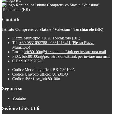
Istituto Comprensivo Statale "Valesium"
Torchiarolo (BR)
Contatti
Istituto Comprensivo Statale "Valesium" Torchiarolo (BR)
Piazza Municipio 72020 Torchiarolo (BR)
Tel:
+39 0831692788 - 0831218411 (Plesso Piazza
Municipio)
Email:
bric80100n@istruzione.it
Link per inviare una mail
PEC:
bric80100n@pec.istruzione.it
Link per inviare una mail
C.F.: 91032970740
Codice Meccanografico: BRIC80100N
Codice Univoco ufficio: UFZ0BQ
Codice iPA: istsc_bric80100n
Seguici su
Youtube
Sezione Link Utili