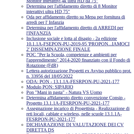
Monitor interattivi 4k ultra HD da 75”
Determina per l'affidamento diretto di 8 Monitor
interattivi ultra HD 75"
Oda per affidamento diretto su Mepa per fornitura di
arredi per l' Infanzia
Determina per l'affidamento diretto di ARREDI per
l'INFANZIA
Inclusione sociale e lotta al disagio - 2a edizione
10.1.1A-FSEPON-PU-2019-95 'PROPON...IAMOCI
2' DISSEMINAZIONE FINALE
POC "Per la Scuola, competenze e ambienti per
l'apprendimento" 2014-2020 finanziato con il Fondo di
Rotazione (FdR)
Lettera autorizzazione Progetti ex Avviso pubblico prot.
n. 33956 del 18/05/2022
ODA: PON - 13.1.1A-FESRPON-PU-2021-177
Modulo PON: SIPARIO
Pon "Mani in pasta" - Natura VS Uomo
Determina affidamento diretto convenzione Consip -
Progetto 13.1.1A-FESRPON-PU-2021-177
Assegnazione incarico di Progettista - Realizzazione di
reti locali, cablate e wireless, nelle scuole 13.1.1A-
FESRPON-PU-2021-177
DICHIARAZIONE DI VALUTAZIONE DEI CV
DIRETTA DS