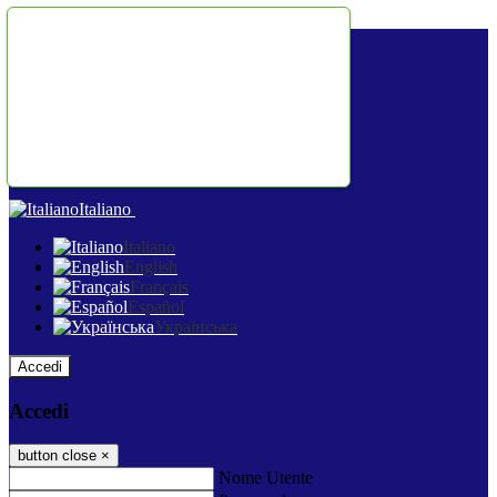
Salta al contenuto
Italiano
Italiano
English
Français
Español
Українська
Accedi
Accedi
button close
×
Nome Utente