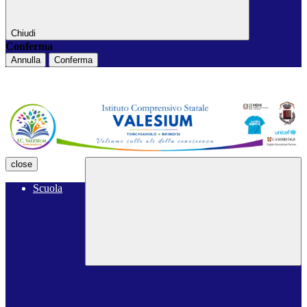
Chiudi
Conferma
Annulla
Conferma
close
Scuola