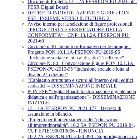
Documenti Progetto 13.1.2A FESRPON-PU-2021-60 -
FESR Digital Board
DECRETO INDIVIDUAZIONE FIGURE - PON
FSE "INSIEME VERSO IL FUTURO 2"
Avviso interno per la selezione di figure professionali
“PROGETTISTA e VERIFICATORE DELLA
CONFORMITÀ” - CNP: 13.1.2A-FESRPON-PU-
2021-60
Circolare n. 81 Incontro informativo per le famiglie -
Progetto PON 10.1.1A-FSEPON-PU-2019-95
“Inclusione sociale e lotta al disagio 2^ edizione”
Circolare N. 80 : Convocazione Figure PON 10.1.1A-
FSEPON-PU-2019-95 “Inclusione sociale e lotta al
disagio 2^ edizione”
“Cablaggio strutturato e sicuro all’interno degli edifici
scolastici”– DISSEMINAZIONE INIZIALE
PON FSE “Digital Board: trasformazione digitale nella
didattica e nell'organizzazione”– DISSEMINAZIONE
INIZIALE
13.1.1A-FESRPON-PU-2021-177 - Decreto di
assunzione in bilancio.
“Progetti per il potenziamento dell’educazione
all’imprenditorialità”, 10.2.5A-FSEPON-PU-2019-84,
CUP E71E1900010006 - RINUNCIA
10.2.2A-FSEPON-PU-2020-390 - Supporti@moci con