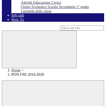
Attività Educazione Civica
Orario Scolastico Scuola Secondaria 1° grado
I progetti delle classi
Info utili
How To
Campo di ricerca per le pagine del sito
Home
>
PON FSE 2014-2020