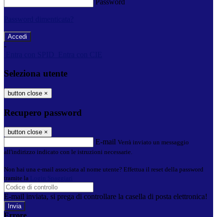
Password
Password dimenticata?
-
Entra con SPID
Entra con CIE
Seleziona utente
button close
×
Recupero password
button close
×
E-mail
Verrà inviato un messaggio
all'indirizzo indicato con le istruzioni necessarie.
Non hai una e-mail associata al nome utente? Effettua il reset della password
tramite la
Login Spaggiari
E-mail inviata, si prega di controllare la casella di posta elettronica!
Errore