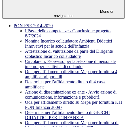
Menu di
navigazione
PON FSE 2014-2020
I Passi delle competenze - Conclusione progetto
8/7/2024
Nomina Incarico collaudatore Ambienti Didattici
Innovativi per la scuola dell'infanzia
Attestazione di valutazione da parte del Dirigente
scolastico Incarico collaudatore
Circolare n. 79 avviso per la selezione di personale
interno per le attività di collaudo
Oda per affidamento diretto su Mepa per fornitura 4
amplificatori portatili
Determina per l’affidamento diretto di 4 casse
amplificate
Azione di disseminazione ex ante - Avvio azione di
comunicazione, informazione e pubblicità
Oda per affidamento diretto su Mepa per fornitura KIT
PON Infanzia 30097
Determina per l’affidamento diretto di GIOCHI
DIDATTICI PER L’INFANZIA
Oda per affidamento diretto su Mepa per fornitura di