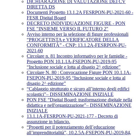
DICHIARAZIONE DI VALUTAZIONE DEI CV
DIRETTA DS
Documenti Progetto 13.1.2A FESRPON-PU-2021-60 -
FESR Digital Board
DECRETO INDIVIDUAZIONE FIGURE - PON
FSE "INSIEME VERSO IL FUTURO 2"
Avviso interno per la selezione di figure professionali
“PROGETTISTA e VERIFICATORE DELLA
CONFORMITÀ” - CNP: 13.1.2A-FESRPON-PU-
2021-60
Circolare n. 81 Incontro informativo per le famiglie -
Progetto PON 10.1.1A-FSEPON-PU-2019-95
“Inclusione sociale e lotta al disagio 2^ edizione”
Circolare N. 80 : Convocazione Figure PON 10.1.1A-
FSEPON-PU-2019-95 “Inclusione sociale e lotta al
disagio 2^ edizione”
“Cablaggio strutturato e sicuro all’interno degli edifici
scolastici”– DISSEMINAZIONE INIZIALE
PON FSE “Digital Board: trasformazione digitale nella
didattica e nell'organizzazione”– DISSEMINAZIONE
INIZIALE
13.1.1A-FESRPON-PU-2021-177 - Decreto di
assunzione in bilancio.
“Progetti per il potenziamento dell’educazione
all’imprenditorialità”, 10.2.5A-FSEPON-PU-2019-84,