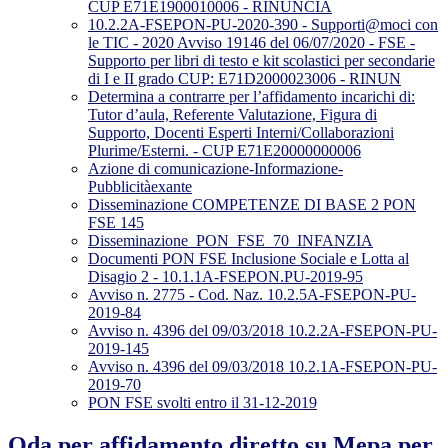
CUP E71E1900010006 - RINUNCIA
10.2.2A-FSEPON-PU-2020-390 - Supporti@moci con
le TIC - 2020 Avviso 19146 del 06/07/2020 - FSE -
Supporto per libri di testo e kit scolastici per secondarie
di I e II grado CUP: E71D2000023006 - RINUN
Determina a contrarre per l’affidamento incarichi di:
Tutor d’aula, Referente Valutazione, Figura di
Supporto, Docenti Esperti Interni/Collaborazioni
Plurime/Esterni. - CUP E71E20000000006
Azione di comunicazione-Informazione-
Pubblicitàexante
Disseminazione COMPETENZE DI BASE 2 PON
FSE 145
Disseminazione_PON_FSE_70_INFANZIA
Documenti PON FSE Inclusione Sociale e Lotta al
Disagio 2 - 10.1.1A-FSEPON.PU-2019-95
Avviso n. 2775 - Cod. Naz. 10.2.5A-FSEPON-PU-
2019-84
Avviso n. 4396 del 09/03/2018 10.2.2A-FSEPON-PU-
2019-145
Avviso n. 4396 del 09/03/2018 10.2.1A-FSEPON-PU-
2019-70
PON FSE svolti entro il 31-12-2019
Oda per affidamento diretto su Mepa per