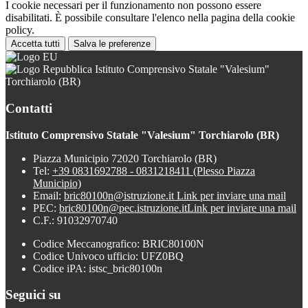
I cookie necessari per il funzionamento non possono essere
disabilitati. È possibile consultare l'elenco nella pagina della cookie
policy.
Accetta tutti
Salva le preferenze
Istituto Comprensivo Statale "Valesium"
Torchiarolo (BR)
Contatti
Istituto Comprensivo Statale "Valesium" Torchiarolo (BR)
Piazza Municipio 72020 Torchiarolo (BR)
Tel:
+39 0831692788 - 0831218411 (Plesso Piazza
Municipio)
Email:
bric80100n@istruzione.it
Link per inviare una mail
PEC:
bric80100n@pec.istruzione.it
Link per inviare una mail
C.F.: 91032970740
Codice Meccanografico: BRIC80100N
Codice Univoco ufficio: UFZ0BQ
Codice iPA: istsc_bric80100n
Seguici su