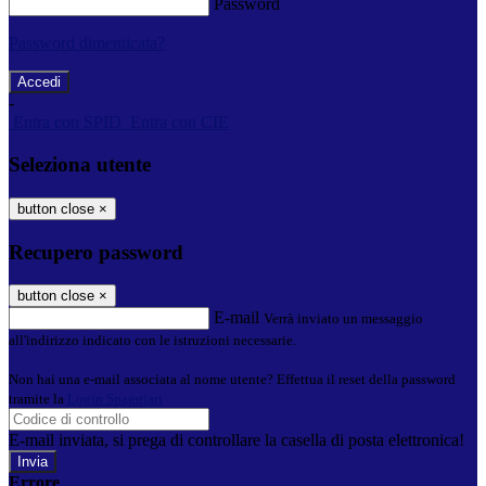
Password
Password dimenticata?
-
Entra con SPID
Entra con CIE
Seleziona utente
button close
×
Recupero password
button close
×
E-mail
Verrà inviato un messaggio
all'indirizzo indicato con le istruzioni necessarie.
Non hai una e-mail associata al nome utente? Effettua il reset della password
tramite la
Login Spaggiari
E-mail inviata, si prega di controllare la casella di posta elettronica!
Errore