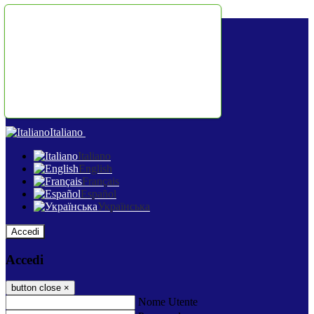
Salta al contenuto
Italiano
Italiano
English
Français
Español
Українська
Accedi
Accedi
button close
×
Nome Utente