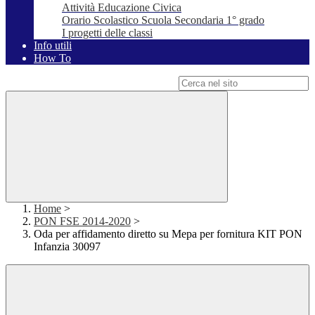
Attività Educazione Civica
Orario Scolastico Scuola Secondaria 1° grado
I progetti delle classi
Info utili
How To
Campo di ricerca per le pagine del sito
Home
>
PON FSE 2014-2020
>
Oda per affidamento diretto su Mepa per fornitura KIT PON
Infanzia 30097