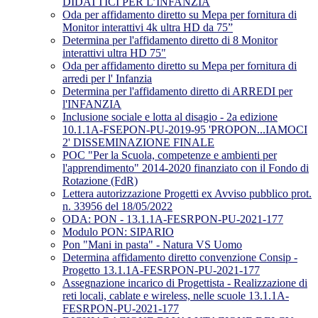
DIDATTICI PER L’INFANZIA
Oda per affidamento diretto su Mepa per fornitura di
Monitor interattivi 4k ultra HD da 75”
Determina per l'affidamento diretto di 8 Monitor
interattivi ultra HD 75"
Oda per affidamento diretto su Mepa per fornitura di
arredi per l' Infanzia
Determina per l'affidamento diretto di ARREDI per
l'INFANZIA
Inclusione sociale e lotta al disagio - 2a edizione
10.1.1A-FSEPON-PU-2019-95 'PROPON...IAMOCI
2' DISSEMINAZIONE FINALE
POC "Per la Scuola, competenze e ambienti per
l'apprendimento" 2014-2020 finanziato con il Fondo di
Rotazione (FdR)
Lettera autorizzazione Progetti ex Avviso pubblico prot.
n. 33956 del 18/05/2022
ODA: PON - 13.1.1A-FESRPON-PU-2021-177
Modulo PON: SIPARIO
Pon "Mani in pasta" - Natura VS Uomo
Determina affidamento diretto convenzione Consip -
Progetto 13.1.1A-FESRPON-PU-2021-177
Assegnazione incarico di Progettista - Realizzazione di
reti locali, cablate e wireless, nelle scuole 13.1.1A-
FESRPON-PU-2021-177