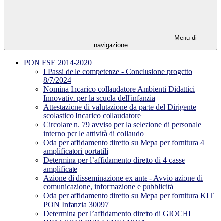
Menu di
navigazione
PON FSE 2014-2020
I Passi delle competenze - Conclusione progetto
8/7/2024
Nomina Incarico collaudatore Ambienti Didattici
Innovativi per la scuola dell'infanzia
Attestazione di valutazione da parte del Dirigente
scolastico Incarico collaudatore
Circolare n. 79 avviso per la selezione di personale
interno per le attività di collaudo
Oda per affidamento diretto su Mepa per fornitura 4
amplificatori portatili
Determina per l’affidamento diretto di 4 casse
amplificate
Azione di disseminazione ex ante - Avvio azione di
comunicazione, informazione e pubblicità
Oda per affidamento diretto su Mepa per fornitura KIT
PON Infanzia 30097
Determina per l’affidamento diretto di GIOCHI