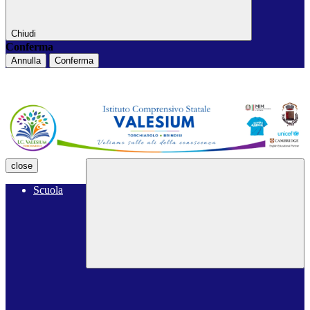
Chiudi
Conferma
Annulla
Conferma
close
Scuola