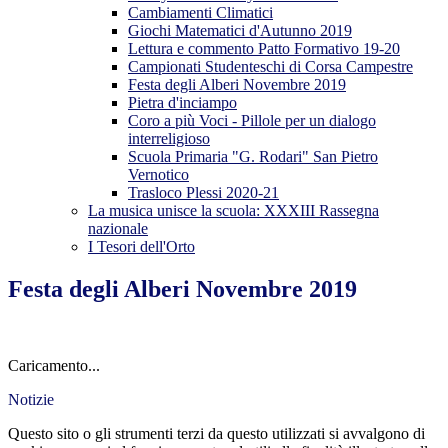
Cambiamenti Climatici
Giochi Matematici d'Autunno 2019
Lettura e commento Patto Formativo 19-20
Campionati Studenteschi di Corsa Campestre
Festa degli Alberi Novembre 2019
Pietra d'inciampo
Coro a più Voci - Pillole per un dialogo
interreligioso
Scuola Primaria "G. Rodari" San Pietro
Vernotico
Trasloco Plessi 2020-21
La musica unisce la scuola: XXXIII Rassegna
nazionale
I Tesori dell'Orto
Festa degli Alberi Novembre 2019
Caricamento...
Notizie
Questo sito o gli strumenti terzi da questo utilizzati si avvalgono di