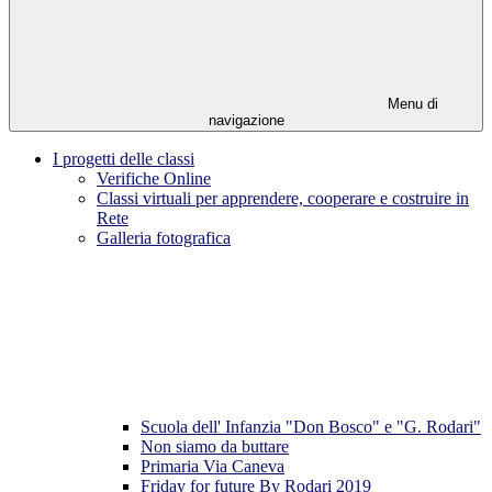
Menu di
navigazione
I progetti delle classi
Verifiche Online
Classi virtuali per apprendere, cooperare e costruire in
Rete
Galleria fotografica
Scuola dell' Infanzia "Don Bosco" e "G. Rodari"
Non siamo da buttare
Primaria Via Caneva
Friday for future By Rodari 2019