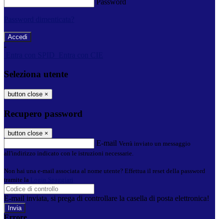
Password
Password dimenticata?
-
Entra con SPID
Entra con CIE
Seleziona utente
button close
×
Recupero password
button close
×
E-mail
Verrà inviato un messaggio
all'indirizzo indicato con le istruzioni necessarie.
Non hai una e-mail associata al nome utente? Effettua il reset della password
tramite la
Login Spaggiari
E-mail inviata, si prega di controllare la casella di posta elettronica!
Errore