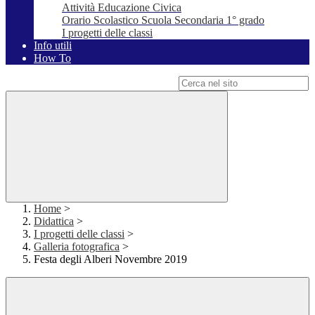
Attività Educazione Civica
Orario Scolastico Scuola Secondaria 1° grado
I progetti delle classi
Info utili
How To
Campo di ricerca per le pagine del sito
Home
>
Didattica
>
I progetti delle classi
>
Galleria fotografica
>
Festa degli Alberi Novembre 2019