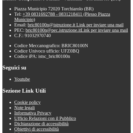
Piazza Municipio 72020 Torchiarolo (BR)
Tel:
+39 0831692788 - 0831218411 (Plesso Piazza
Municipio)
Email:
bric80100n@istruzione.it
Link per inviare una mail
PEC:
bric80100n@pec.istruzione.it
Link per inviare una mail
C.F.: 91032970740
Codice Meccanografico: BRIC80100N
Codice Univoco ufficio: UFZ0BQ
Codice iPA: istsc_bric80100n
Seguici su
Youtube
Sezione Link Utili
Cookie policy
Note legali
Informativa Privacy
Ufficio Relazioni con il Pubblico
Dichiarazione di accessibilità
Obiettivi di accessibilità