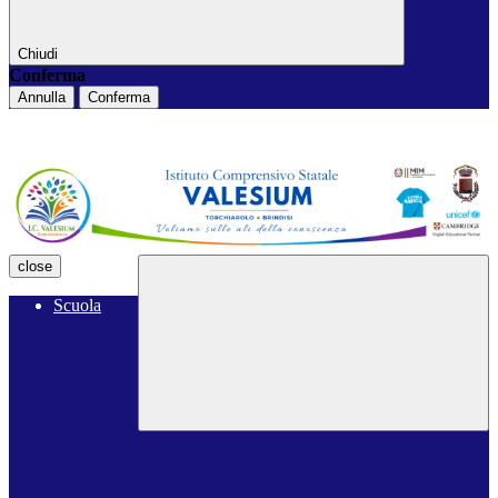
Chiudi
Conferma
Annulla
Conferma
close
Scuola