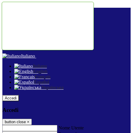
Salta al contenuto
Italiano
Italiano
English
Français
Español
Українська
Accedi
Accedi
button close
×
Nome Utente