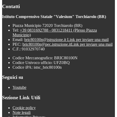
Contatti
Istituto Comprensivo Statale "Valesium" Torchiarolo (BR)
Piazza Municipio 72020 Torchiarolo (BR)
Tel:
+39 0831692788 - 0831218411 (Plesso Piazza
Municipio)
Email:
bric80100n@istruzione.it
Link per inviare una mail
PEC:
bric80100n@pec.istruzione.it
Link per inviare una mail
C.F.: 91032970740
Codice Meccanografico: BRIC80100N
Codice Univoco ufficio: UFZ0BQ
Codice iPA: istsc_bric80100n
Seguici su
Youtube
Sezione Link Utili
Cookie policy
Note legali