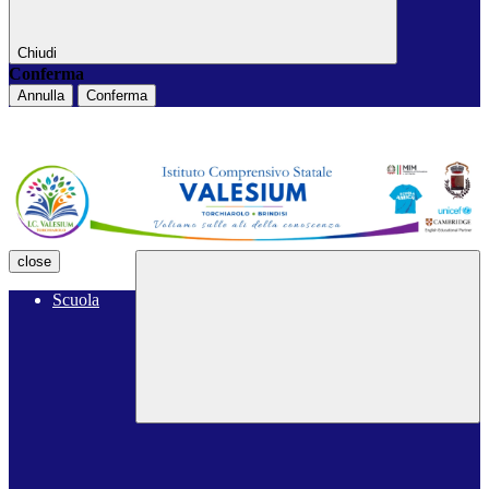
Chiudi
Conferma
Annulla
Conferma
close
Scuola