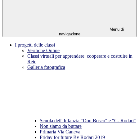
Menu di
navigazione
I progetti delle classi
Verifiche Online
Classi virtuali per apprendere, cooperare e costruire in
Rete
Galleria fotografica
Scuola dell' Infanzia "Don Bosco" e "G. Rodari"
Non siamo da buttare
Primaria Via Caneva
Friday for future By Rodari 2019