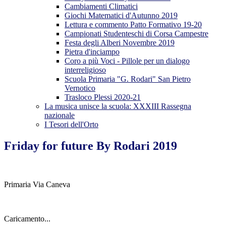
Cambiamenti Climatici
Giochi Matematici d'Autunno 2019
Lettura e commento Patto Formativo 19-20
Campionati Studenteschi di Corsa Campestre
Festa degli Alberi Novembre 2019
Pietra d'inciampo
Coro a più Voci - Pillole per un dialogo
interreligioso
Scuola Primaria "G. Rodari" San Pietro
Vernotico
Trasloco Plessi 2020-21
La musica unisce la scuola: XXXIII Rassegna
nazionale
I Tesori dell'Orto
Friday for future By Rodari 2019
Primaria Via Caneva
Caricamento...