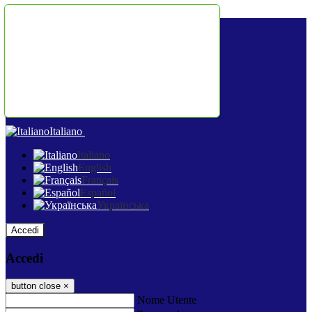
Salta al contenuto
Italiano
Italiano
English
Français
Español
Українська
Accedi
Accedi
button close
×
Nome Utente