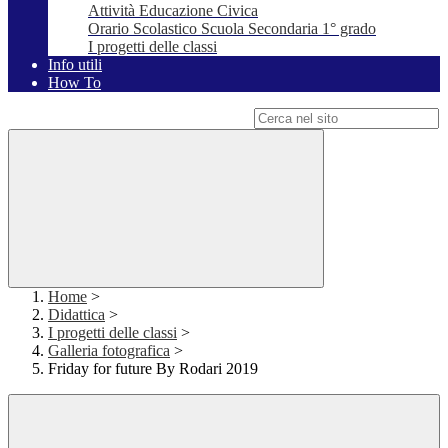
Attività Educazione Civica
Orario Scolastico Scuola Secondaria 1° grado
I progetti delle classi
Info utili
How To
Campo di ricerca per le pagine del sito
Home
>
Didattica
>
I progetti delle classi
>
Galleria fotografica
>
Friday for future By Rodari 2019