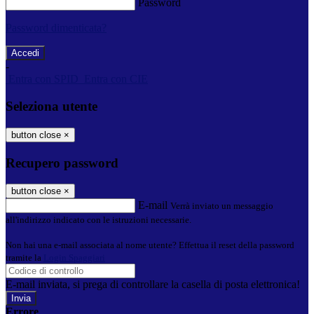
Password
Password dimenticata?
-
Entra con SPID
Entra con CIE
Seleziona utente
button close
×
Recupero password
button close
×
E-mail
Verrà inviato un messaggio
all'indirizzo indicato con le istruzioni necessarie.
Non hai una e-mail associata al nome utente? Effettua il reset della password
tramite la
Login Spaggiari
E-mail inviata, si prega di controllare la casella di posta elettronica!
Errore